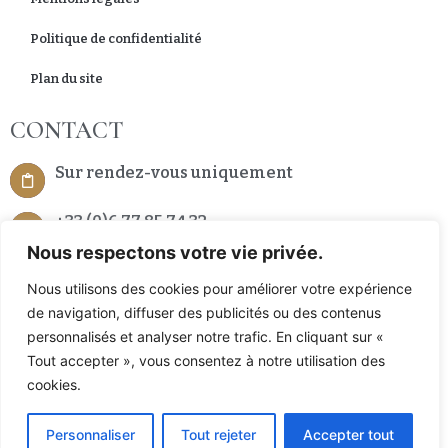
Politique de confidentialité
Plan du site
CONTACT
Sur rendez-vous uniquement
+33 (0)6 77 85 74 32
Nous respectons votre vie privée.
7 Place de la République 66200 Alenya, France
Nous utilisons des cookies pour améliorer votre expérience
de navigation, diffuser des publicités ou des contenus
personnalisés et analyser notre trafic. En cliquant sur «
Tout accepter », vous consentez à notre utilisation des
cookies.
Un site réalisé et référencé avec
par l’agence D2 PROD
/
Personnaliser
Tout rejeter
Accepter tout
Copyright © 2023