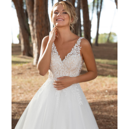
SUR MESURE
Robes Ephémères
Une robe neuve, à prix tout doux.
Modèles d'anciennes collections récentes,
modèles d'expositions et prototypes entre -30%
et -50% du prix boutique : retrouvez les robes de
vos créatrices préférées, à l'achat et parfois
même à la location !