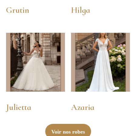
Grutin
Hilga
Julietta
Azaria
Voir nos robes