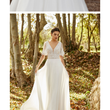
DERNIERE CHANCE
La magie de transmettre
Le Dépôt-vente / La Location :
La réponse aux attentes des futures mariées
audacieuses et écosensibles qui souhaitent se
faire plaisir sans culpabiliser.
Simple, pratique et responsable : offrez une
seconde vie à votre précieuse tenue...
Découvrez une multitude de styles, de modèles