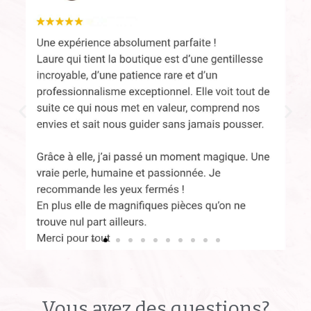
https://g.co/kgs/wRkdMv2
Vous avez des questions?