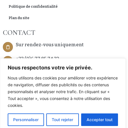
Politique de confidentialité
Plan du site
CONTACT
Sur rendez-vous uniquement
+33 (0)6 77 85 74 32
Nous respectons votre vie privée.
7 Place de la République 66200 Alenya, France
Nous utilisons des cookies pour améliorer votre expérience
de navigation, diffuser des publicités ou des contenus
personnalisés et analyser notre trafic. En cliquant sur «
Tout accepter », vous consentez à notre utilisation des
cookies.
Un site réalisé et référencé avec
par l’agence D2 PROD
/
Personnaliser
Tout rejeter
Accepter tout
Copyright © 2023