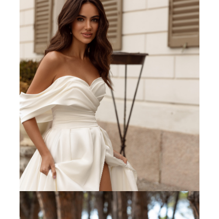
Robes de Créateurs
Chaque années nous travaillons au plus près des
dernières tendances pour que vous soyez la plus
belle.
Le Miroir de La Mariée sélectionne les plus belles
robes de mariées dans les collections de ses
créateurs partenaires et vous accompagne pour
trouver les coupes qui vous vont le mieux.
Chaque détail compte : nous savons que vous
êtes unique; aussi, la plupart de nos modèles
sont personnalisables et réalisés sur mesure.